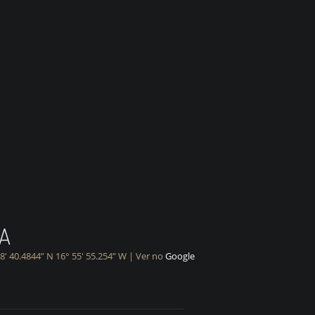
TA
38′ 40.4844” N 16° 55′ 55.254” W | Ver no
Google