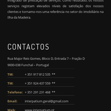
integrado de prestação de serviços. Como resultado, os nossos
serviços registam elevados níveis de satisfação dos nossos
clientes e tornamo-nos uma referência no setor do imobiliário na
Ilha da Madeira.
CONTACTOS
Rua Major Reis Gomes, Bloco D, Entrada 7 – Fração D
9000-038 Funchal – Portugal
TM:
+ 351 917 812 535 **
TM:
+ 351 924 437 559 **
Telefone:
+ 351 291 231 468 **
Email:
interpatium.geral@gmail.com
Web:
www.interpatium.pt